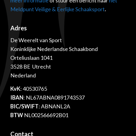
meer informatie
of stuur een bericht naar
het
Meldpunt Veilige & Eerlijke Schaaksport
.
Adres
De Weerelt van Sport
Koninklijke Nederlandse Schaakbond
Orteliuslaan 1041
3528 BE Utrecht
Nederland
KvK
: 40530765
IBAN
: NL67ABNA0891743537
BIC/SWIFT
: ABNANL2A
BTW
NL002566692B01
Contact