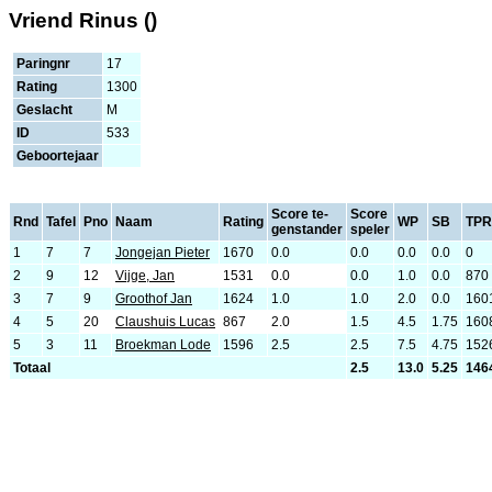
Vriend Rinus ()
Paringnr
17
Rating
1300
Geslacht
M
ID
533
Geboortejaar
Score te-
Score
Rnd
Tafel
Pno
Naam
Rating
WP
SB
TPR
genstander
speler
1
7
7
Jongejan Pieter
1670
0.0
0.0
0.0
0.0
0
2
9
12
Vijge, Jan
1531
0.0
0.0
1.0
0.0
870
3
7
9
Groothof Jan
1624
1.0
1.0
2.0
0.0
160
4
5
20
Claushuis Lucas
867
2.0
1.5
4.5
1.75
160
5
3
11
Broekman Lode
1596
2.5
2.5
7.5
4.75
152
Totaal
2.5
13.0
5.25
146