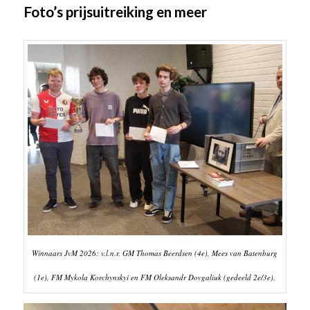
Foto’s prijsuitreiking en meer
Winnaars JvM 2026: v.l.n.r. GM Thomas Beerdsen (4e), Mees van Batenburg
(1e), FM Mykola Korchynskyi en FM Oleksandr Dovgaliuk (gedeeld 2e/3e).