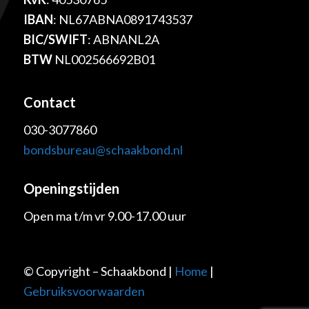
IBAN
: NL67ABNA0891743537
BIC/SWIFT
: ABNANL2A
BTW
NL002566692B01
Contact
030-3077860
bondsbureau@schaakbond.nl
Openingstijden
Open ma t/m vr 9.00-17.00 uur
© Copyright – Schaakbond |
Home
|
Gebruiksvoorwaarden