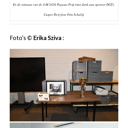
En de winnaar van de JvM 2026 Pegasus Prijs (met dank aan sponsor DGT):
Casper Deij (foto Frits Schalij)
Foto’s ©
Erika Sziva
: