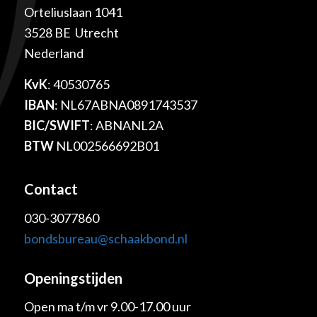
Orteliuslaan 1041
3528 BE Utrecht
Nederland
KvK
: 40530765
IBAN
: NL67ABNA0891743537
BIC/SWIFT
: ABNANL2A
BTW
NL002566692B01
Contact
030-3077860
bondsbureau@schaakbond.nl
Openingstijden
Open ma t/m vr 9.00-17.00 uur