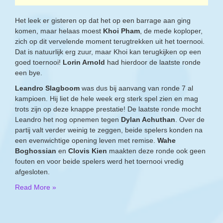
Het leek er gisteren op dat het op een barrage aan ging
komen, maar helaas moest
Khoi Pham
, de mede koploper,
zich op dit vervelende moment terugtrekken uit het toernooi.
Dat is natuurlijk erg zuur, maar Khoi kan terugkijken op een
goed toernooi!
Lorin Arnold
had hierdoor de laatste ronde
een bye.
Leandro Slagboom
was dus bij aanvang van ronde 7 al
kampioen. Hij liet de hele week erg sterk spel zien en mag
trots zijn op deze knappe prestatie! De laatste ronde mocht
Leandro het nog opnemen tegen
Dylan Achuthan
. Over de
partij valt verder weinig te zeggen, beide spelers konden na
een evenwichtige opening leven met remise.
Wahe
Boghossian
en
Clovis Kien
maakten deze ronde ook geen
fouten en voor beide spelers werd het toernooi vredig
afgesloten.
Read More »