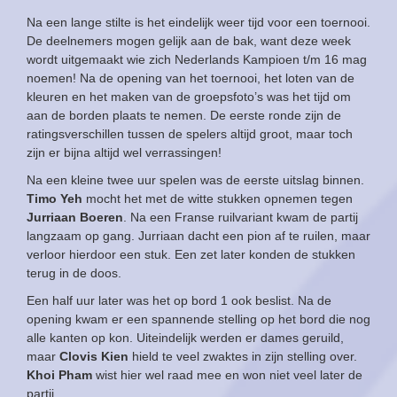
Na een lange stilte is het eindelijk weer tijd voor een toernooi.
De deelnemers mogen gelijk aan de bak, want deze week
wordt uitgemaakt wie zich Nederlands Kampioen t/m 16 mag
noemen! Na de opening van het toernooi, het loten van de
kleuren en het maken van de groepsfoto’s was het tijd om
aan de borden plaats te nemen. De eerste ronde zijn de
ratingsverschillen tussen de spelers altijd groot, maar toch
zijn er bijna altijd wel verrassingen!
Na een kleine twee uur spelen was de eerste uitslag binnen.
Timo Yeh
mocht het met de witte stukken opnemen tegen
Jurriaan Boeren
. Na een Franse ruilvariant kwam de partij
langzaam op gang. Jurriaan dacht een pion af te ruilen, maar
verloor hierdoor een stuk. Een zet later konden de stukken
terug in de doos.
Een half uur later was het op bord 1 ook beslist. Na de
opening kwam er een spannende stelling op het bord die nog
alle kanten op kon. Uiteindelijk werden er dames geruild,
maar
Clovis Kien
hield te veel zwaktes in zijn stelling over.
Khoi Pham
wist hier wel raad mee en won niet veel later de
partij.