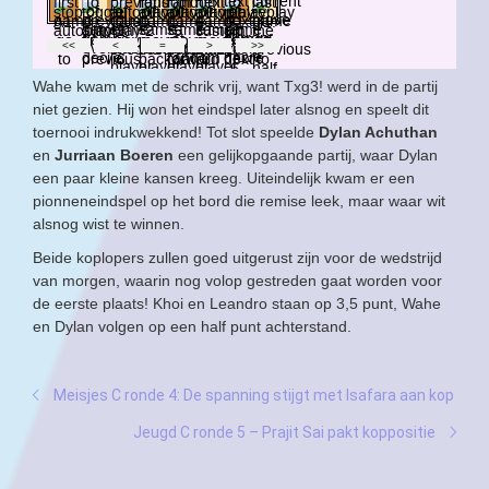
Wahe kwam met de schrik vrij, want Txg3! werd in de partij
niet gezien. Hij won het eindspel later alsnog en speelt dit
toernooi indrukwekkend! Tot slot speelde
Dylan Achuthan
en
Jurriaan Boeren
een gelijkopgaande partij, waar Dylan
een paar kleine kansen kreeg. Uiteindelijk kwam er een
pionneneindspel op het bord die remise leek, maar waar wit
alsnog wist te winnen.
Beide koplopers zullen goed uitgerust zijn voor de wedstrijd
van morgen, waarin nog volop gestreden gaat worden voor
de eerste plaats! Khoi en Leandro staan op 3,5 punt, Wahe
en Dylan volgen op een half punt achterstand.
Meisjes C ronde 4: De spanning stijgt met Isafara aan kop
Jeugd C ronde 5 – Prajit Sai pakt koppositie