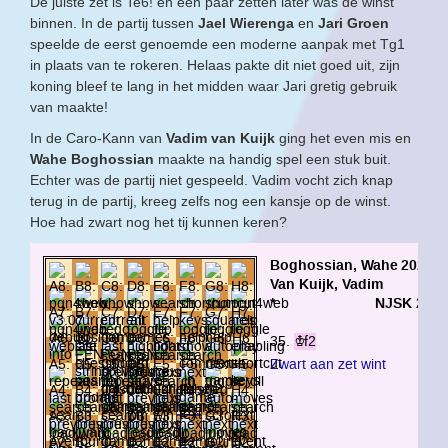
De juiste zet is Te6! en een paar zetten later was de winst
binnen. In de partij tussen
Jael Wierenga
en
Jari Groen
speelde de eerst genoemde een moderne aanpak met Tg1
in plaats van te rokeren. Helaas pakte dit niet goed uit, zijn
koning bleef te lang in het midden waar Jari gretig gebruik
van maakte!
In de Caro-Kann van
Vadim van Kuijk
ging het even mis en
Wahe Boghossian
maakte na handig spel een stuk buit.
Echter was de partij niet gespeeld. Vadim vocht zich knap
terug in de partij, kreeg zelfs nog een kansje op de winst.
Hoe had zwart nog het tij kunnen keren?